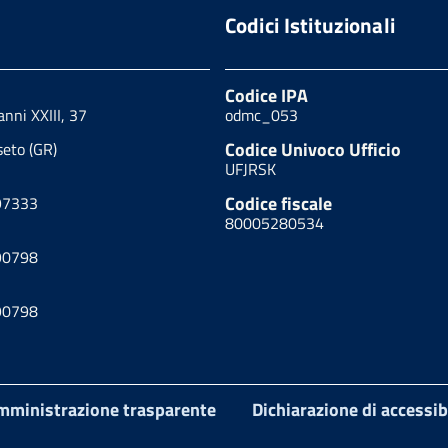
Codici Istituzionali
Codice IPA
nni XXIII, 37
odmc_053
Codice Univoco Ufficio
eto (GR)
UFJRSK
Codice fiscale
97333
80005280534
90798
90798
mministrazione trasparente
Dichiarazione di accessib