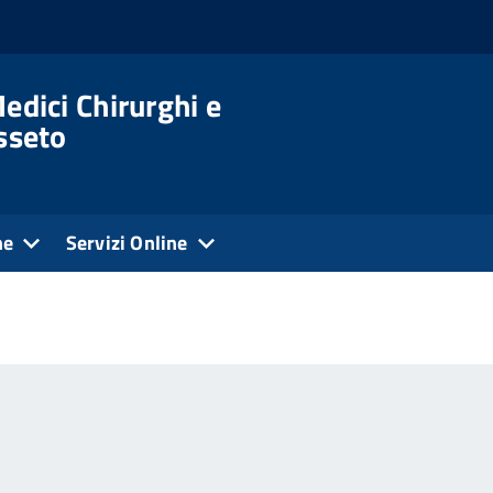
edici Chirurghi e
osseto
ne
Servizi Online