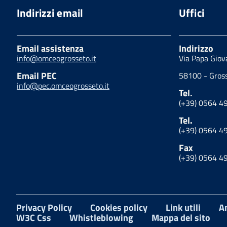
Indirizzi email
Uffici
Email assistenza
Indirizzo
info@omceogrosseto.it
Via Papa Giova
Email PEC
58100 - Gross
info@pec.omceogrosseto.it
Tel.
(+39) 0564 4
Tel.
(+39) 0564 4
Fax
(+39) 0564 4
Privacy Policy
Cookies policy
Link utili
A
W3C Css
Whistleblowing
Mappa del sito