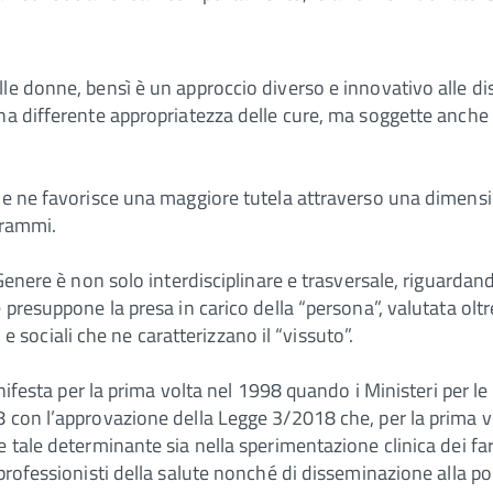
e donne, bensì è un approccio diverso e innovativo alle dis
a differente appropriatezza delle cure, ma soggette anche a 
che ne favorisce una maggiore tutela attraverso una dimensi
grammi.
 Genere è non solo interdisciplinare e trasversale, riguardan
presuppone la presa in carico della “persona”, valutata oltre
i e sociali che ne caratterizzano il “vissuto”.
anifesta per la prima volta nel 1998 quando i Ministeri per le
 con l’approvazione della Legge 3/2018 che, per la prima vo
 tale determinante sia nella sperimentazione clinica dei farm
professionisti della salute nonché di disseminazione alla po